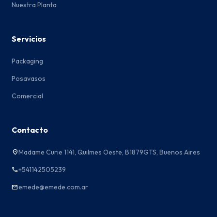
Nuestra Planta
Servicios
Packaging
Posavasos
Comercial
Contacto
Madame Curie 1141, Quilmes Oeste, B1879GTS, Buenos Aires
location_on
+541142505239
phone
emede@emede.com.ar
email